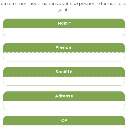
d’information, nous mettons à votre disposition le formulaire ci-
joint :
Contact
If
Nom
*
you
are
human,
leave
Prénom
this
field
blank.
Société
Adresse
CP